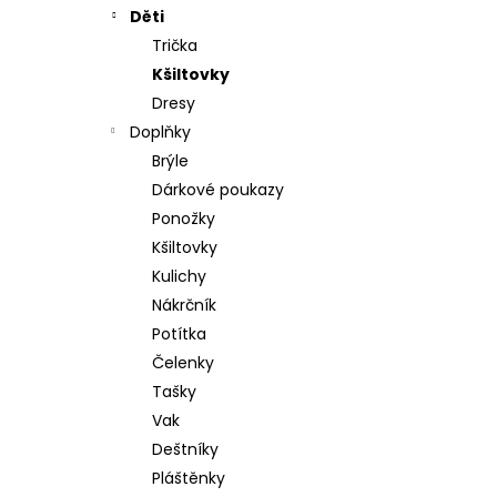
č
Děti
u
Trička
j
e
Kšiltovky
m
Dresy
e
Doplňky
Brýle
Dárkové poukazy
JEDNOOKÝ
Ponožky
DAKAR
Kšiltovky
890
Kulichy
Kč
Nákrčník
TRIKO
Následující
Potítka
HELMET
Čelenky
890
Kč
Tašky
Vak
TRIKO
LOGO
Deštníky
TYRKYS
Pláštěnky
790