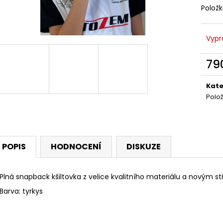
Polož
Vypr
79
Měr
cena
Kate
Polo
POPIS
HODNOCENÍ
DISKUZE
Plná snapback kšiltovka z velice kvalitního materiálu a novým s
Barva: tyrkys