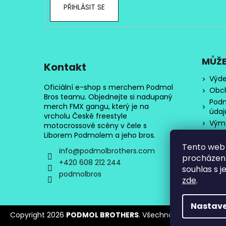
PŘIHLÁSIT SE
MŮŽE
Kontakt
Výde
Oficiální e-shop s merchem Podmol
Obc
Bros teamu. Objednejte si nadupaný
Podm
merch FMX gangu, který je na
údaj
vrcholu České freestyle
Výmě
motocrossové scény v čele s
Kont
Liborem Podmolem a jeho bros.
Tento web 
Hod
info
@
podmolbrothers.com
procházení
+420 608 212 244
souhlas s j
podmolbros
zde
.
Nastave
Copyright 2026
PODMOL BROTHERS
. Všechna práva vyhraze