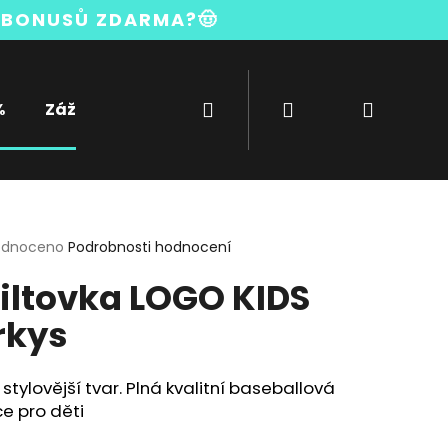
BONUSŮ ZDARMA?🤠
Hledat
Přihlášení
Nákupn
%
Zážitky
Bambusová kolekce
košík
rné
odnoceno
Podrobnosti hodnocení
cení
iltovka LOGO KIDS
ktu
rkys
ček.
 stylovější tvar. Plná kvalitní baseballová
ce pro děti