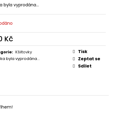
ka byla vyprodána…
odáno
0 Kč
ná
:
Tisk
gorie
:
Kšiltovky
žka byla vyprodána…
Zeptat se
Sdílet
třihem!