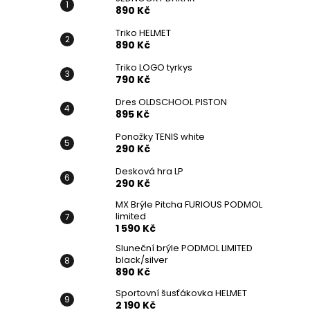
890 Kč
Triko HELMET
890 Kč
Triko LOGO tyrkys
790 Kč
Dres OLDSCHOOL PISTON
895 Kč
Ponožky TENIS white
290 Kč
Desková hra LP
290 Kč
MX Brýle Pitcha FURIOUS PODMOL
limited
1 590 Kč
Sluneční brýle PODMOL LIMITED
black/silver
890 Kč
Sportovní šusťákovka HELMET
2 190 Kč