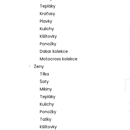
p
a
Tepláky
a
j
Kraťasy
n
í
Plavky
e
t
Kulichy
l
?
Kšiltovky
Ponožky
Dakar kolekce
Motocross kolekce
Ženy
HLEDAT
Tílka
Šaty
Mikiny
D
Tepláky
o
Kulichy
p
o
Ponožky
r
Tašky
u
Kšiltovky