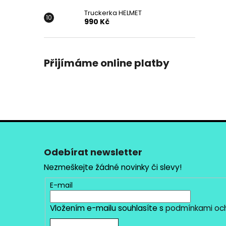
Truckerka HELMET
990 Kč
Přijímáme online platby
Z
á
p
Odebírat newsletter
a
Nezmeškejte žádné novinky či slevy!
t
E-mail
í
Vložením e-mailu souhlasíte s
podmínkami och