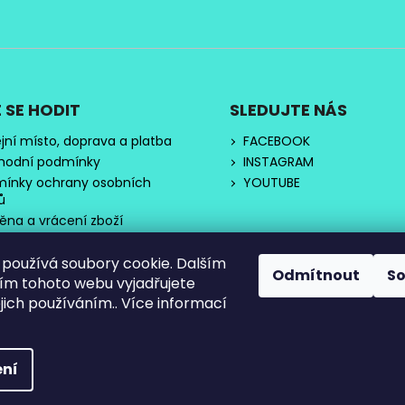
 SE HODIT
SLEDUJTE NÁS
jní místo, doprava a platba
FACEBOOK
hodní podmínky
INSTAGRAM
ínky ochrany osobních
YOUTUBE
ů
na a vrácení zboží
akty
používá soubory cookie. Dalším
nocení obchodu
Odmítnout
S
m tohoto webu vyjadřujete
ejich používáním.. Více informací
ní
na.