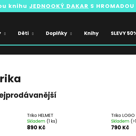
vou knihu
JEDNOOKÝ DAKAR
S HROMADOU 
y
Děti
Doplňky
Knihy
SLEVY 50
rika
ejprodávanější
Triko HELMET
Triko LOGO 
Skladem
(1 ks)
Skladem
(>
890 Kč
790 Kč