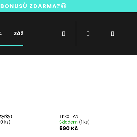
BONUSŮ ZDARMA?🤠
Hledat
Přihlášení
Nákupn
%
Zážitky
Bambusová kolekce
košík
tyrkys
Triko FAN
10 ks)
Skladem
(1 ks)
690 Kč