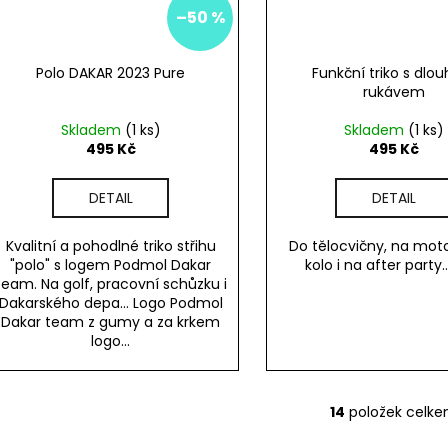
–50 %
Polo DAKAR 2023 Pure
Funkční triko s dlo
rukávem
Skladem
(1 ks)
Skladem
(1 ks)
495 Kč
495 Kč
DETAIL
DETAIL
Kvalitní a pohodlné triko střihu
Do tělocvičny, na mot
"polo" s logem Podmol Dakar
kolo i na after party.
team. Na golf, pracovní schůzku i
Dakarského depa... Logo Podmol
Dakar team z gumy a za krkem
logo...
14
položek celk
O
v