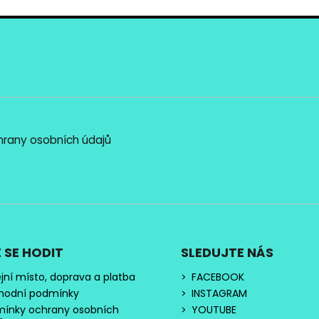
l
á
d
a
c
í
p
r
v
rany osobních údajů
k
y
v
ý
p
i
s
 SE HODIT
SLEDUJTE NÁS
u
jní místo, doprava a platba
FACEBOOK
hodní podmínky
INSTAGRAM
ínky ochrany osobních
YOUTUBE