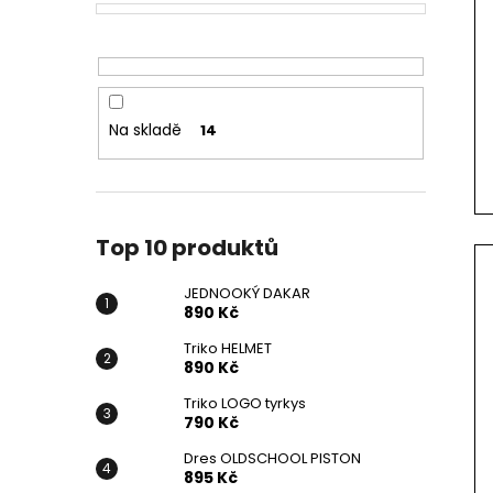
Na skladě
14
Top 10 produktů
JEDNOOKÝ DAKAR
890 Kč
Triko HELMET
890 Kč
Triko LOGO tyrkys
790 Kč
Dres OLDSCHOOL PISTON
895 Kč