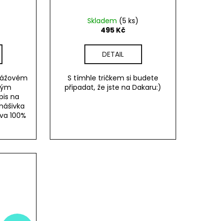
Skladem
(5 ks)
495 Kč
DETAIL
arážovém
S tímhle tričkem si budete
ovým
připadat, že jste na Dakaru:)
pis na
nášivka
va 100%