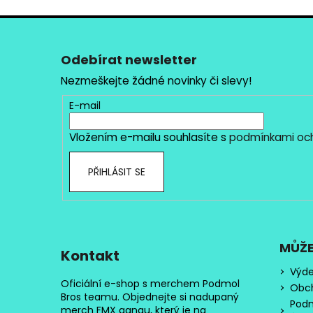
Z
á
p
Odebírat newsletter
a
Nezmeškejte žádné novinky či slevy!
t
E-mail
í
Vložením e-mailu souhlasíte s
podmínkami och
PŘIHLÁSIT SE
MŮŽE
Kontakt
Výde
Oficiální e-shop s merchem Podmol
Obc
Bros teamu. Objednejte si nadupaný
Podm
merch FMX gangu, který je na