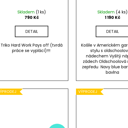
Skladem
(1 ks)
Skladem
(4 ks)
790 Kč
1 190 Kč
DETAIL
DETAIL
Triko Hard Work Pays off (tvrdá
Košile v Americkém g
práce se vyplácí)!!!
stylu s oldschool
nádechem Vyšitý ná
zádech Oldschoolová 
zepředu Navy blue bar
bavlna
ÝPRODEJ
VÝPRODEJ