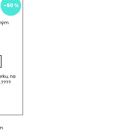
–50 %
uhým
orku, na
..????
em