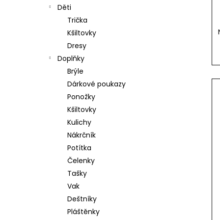
č
Děti
u
Trička
j
e
Kšiltovky
m
Dresy
e
Doplňky
Brýle
Dárkové poukazy
JEDNOOKÝ
Ponožky
DAKAR
Kšiltovky
890
Kulichy
Kč
Nákrčník
TRIKO
Následující
Potítka
HELMET
Čelenky
890
Kč
Tašky
Vak
TRIKO
LOGO
Deštníky
TYRKYS
Pláštěnky
790