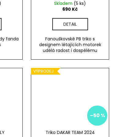
)
Skladem
(5 ks)
690 Kč
DETAIL
ždy fanda
Fanouškovské PB triko s
s
designem létajících motorek
udělá radost i dospělému
VÝPRODEJ
–50 %
ILY
Triko DAKAR TEAM 2024