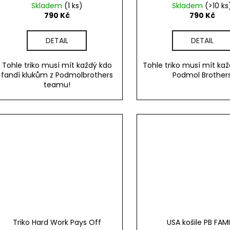
Skladem
(1 ks)
Skladem
(>10 ks
790 Kč
790 Kč
DETAIL
DETAIL
Tohle triko musí mít každý kdo
Tohle triko musí mít ka
fandí klukům z Podmolbrothers
Podmol Brother
teamu!
Triko Hard Work Pays Off
USA košile PB FAM