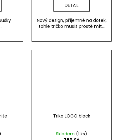
DETAIL
oušky
Nový design, příjemné na dotek,
..
tohle tričko musíš prostě mít...
hite
Triko LOGO black
)
Skladem
(1 ks)
790 Kč