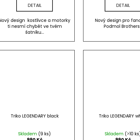
DETAIL
DETAIL
Nový design kostlivce a motorky
Nový design pro fan
ti nesmí chybět ve tvém
Podmol Brothers.
šatníku...
Triko LEGENDARY black
Triko LEGENDARY w
Skladem
(9 ks)
Skladem
(>10 ks
990 Kč
990 Kč