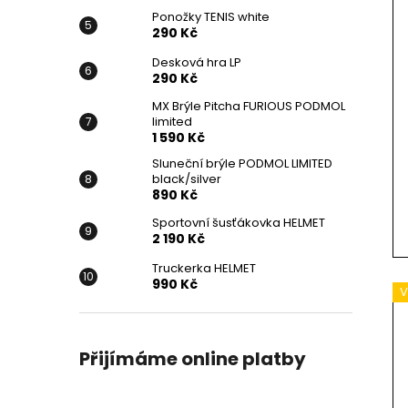
Ponožky TENIS white
290 Kč
Desková hra LP
290 Kč
MX Brýle Pitcha FURIOUS PODMOL
limited
1 590 Kč
Sluneční brýle PODMOL LIMITED
black/silver
890 Kč
Sportovní šusťákovka HELMET
2 190 Kč
Truckerka HELMET
990 Kč
V
Přijímáme online platby