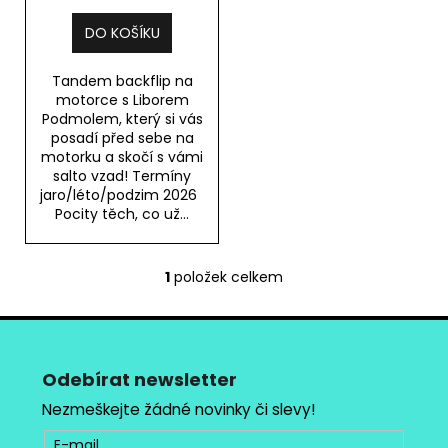
č
k
u
t
DO KOŠÍKU
j
ů
e
Tandem backflip na
m
motorce s Liborem
e
Podmolem, který si vás
posadí před sebe na
motorku a skočí s vámi
MX
salto vzad! Termíny
BRÝLE
jaro/léto/podzim 2026
PITCHA
Pocity těch, co už...
FURIOUS
PODMOL
LIMITED
1
položek celkem
1
O
590
v
Kč
Z
l
á
á
d
p
Odebírat newsletter
a
a
Nezmeškejte žádné novinky či slevy!
c
t
í
E-mail