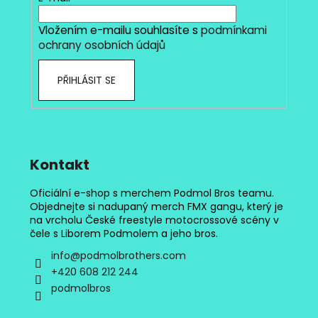
í
p
r
Vložením e-mailu souhlasíte s
podmínkami
v
ochrany osobních údajů
k
y
PŘIHLÁSIT SE
v
ý
p
i
s
Kontakt
u
Oficiální e-shop s merchem Podmol Bros teamu.
Objednejte si nadupaný merch FMX gangu, který je
na vrcholu České freestyle motocrossové scény v
čele s Liborem Podmolem a jeho bros.
info
@
podmolbrothers.com
+420 608 212 244
podmolbros