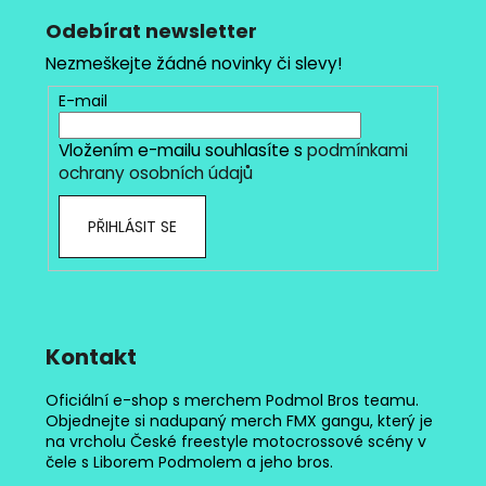
á
p
Odebírat newsletter
a
Nezmeškejte žádné novinky či slevy!
t
E-mail
í
Vložením e-mailu souhlasíte s
podmínkami
ochrany osobních údajů
PŘIHLÁSIT SE
Kontakt
Oficiální e-shop s merchem Podmol Bros teamu.
Objednejte si nadupaný merch FMX gangu, který je
na vrcholu České freestyle motocrossové scény v
čele s Liborem Podmolem a jeho bros.