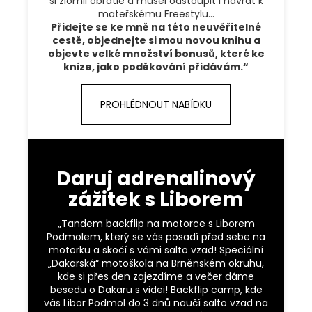
si zlomil obratle a musel odstoupit i návrat k
mateřskému Freestylu…
Přidejte se ke mně na této neuvěřitelné
cestě, objednejte si mou novou knihu a
objevte velké množství bonusů, které ke
knize, jako poděkování přidávám.“
PROHLÉDNOUT NABÍDKU
Daruj adrenalinový
zážitek s Liborem
„Tandem backflip na motorce s Liborem
Podmolem, který se vás posadí před sebe na
motorku a skočí s vámi salto vzad! Speciální
„Dakarská“ motoškola na Brněnském okruhu,
kde si přes den zajezdíme a večer dáme
besedu o Dakaru s videi! Backflip camp, kde
vás Libor Podmol do 3 dnů naučí salto vzad na