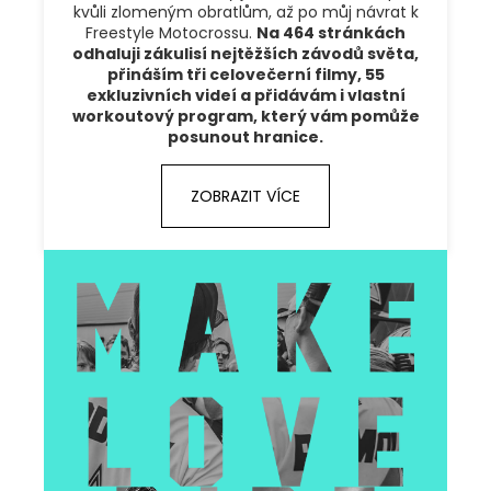
kvůli zlomeným obratlům, až po můj návrat k
Freestyle Motocrossu.
Na 464 stránkách
odhaluji zákulisí nejtěžších závodů světa,
přináším tři celovečerní filmy, 55
exkluzivních videí a přidávám i vlastní
workoutový program, který vám pomůže
posunout hranice.
ZOBRAZIT VÍCE