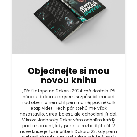
Objednejte si mou
novou knihu
„Třetí etapa na Dakaru 2024 mě dostala. Při
nárazu do kamene jsem si způsobil zranění
nad okem a nemohl jsem na něj pak několik
etap vidět. Těch pár stehů mě však
nezastavilo. Stres, bolest, ale odhodlání jít dál.
V knize Jednooký Dakar vám odhalím každý
pád i moment, kdy jsem se rozhodl jít dál. V
nové knize je také příběh Dakaru 23, kdy jsem