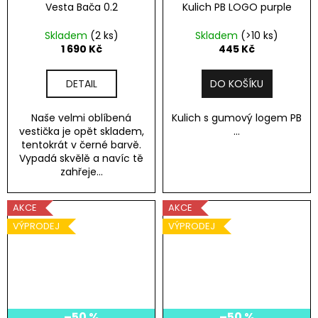
Vesta Bača 0.2
Kulich PB LOGO purple
Skladem
(2 ks)
Skladem
(>10 ks)
1 690 Kč
445 Kč
DETAIL
DO KOŠÍKU
Naše velmi oblíbená
Kulich s gumový logem PB
vestička je opět skladem,
...
tentokrát v černé barvě.
Vypadá skvělě a navíc tě
zahřeje...
AKCE
AKCE
VÝPRODEJ
VÝPRODEJ
–50 %
–50 %