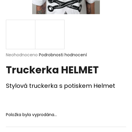
a
j
í
t
?
Průměrné
Neohodnoceno
Podrobnosti hodnocení
hodnocení
Truckerka HELMET
produktu
HLEDAT
je
0,0
z
Stylová truckerka s potiskem Helmet
5
D
hvězdiček.
o
p
o
Položka byla vyprodána…
r
u