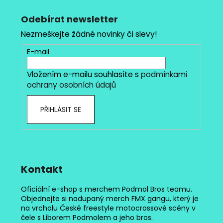
á
p
Odebírat newsletter
a
Nezmeškejte žádné novinky či slevy!
t
E-mail
í
Vložením e-mailu souhlasíte s
podmínkami
ochrany osobních údajů
PŘIHLÁSIT SE
Kontakt
Oficiální e-shop s merchem Podmol Bros teamu.
Objednejte si nadupaný merch FMX gangu, který je
na vrcholu České freestyle motocrossové scény v
čele s Liborem Podmolem a jeho bros.