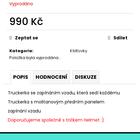
č
Vyprodáno
u
j
990 Kč
e
m
Měrná
e
cena:
Zeptat se
Sdílet
Kategorie
:
Kšiltovky
PONOŽKY
Položka byla vyprodána…
TENIS
WHITE
290
POPIS
HODNOCENÍ
DISKUZE
Kč
Truckerka se zapínáním vzadu, která sedí každému
Truckerka s molitanovým předním panelem
zapínání vzadu
Doporučujeme společně s tričkem Helmet
:)
Z