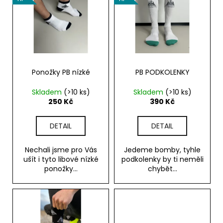
č
p
u
u
i
k
j
e
s
t
m
p
ů
e
r
o
Ponožky PB nízké
PB PODKOLENKY
d
MX
Skladem
(>10 ks)
Skladem
(>10 ks)
BRÝLE
u
250 Kč
390 Kč
PITCHA
FURIOUS
k
PODMOL
t
DETAIL
DETAIL
LIMITED
ů
1
590
Nechali jsme pro Vás
Jedeme bomby, tyhle
Kč
ušít i tyto libové nízké
podkolenky by ti neměli
ponožky...
chybět...