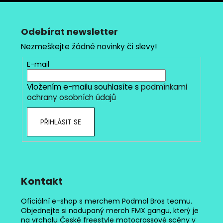
Z
l
á
á
d
p
Odebírat newsletter
a
a
Nezmeškejte žádné novinky či slevy!
c
t
í
E-mail
í
p
r
Vložením e-mailu souhlasíte s
podmínkami
v
ochrany osobních údajů
k
y
PŘIHLÁSIT SE
v
ý
p
i
s
Kontakt
u
Oficiální e-shop s merchem Podmol Bros teamu.
Objednejte si nadupaný merch FMX gangu, který je
na vrcholu České freestyle motocrossové scény v