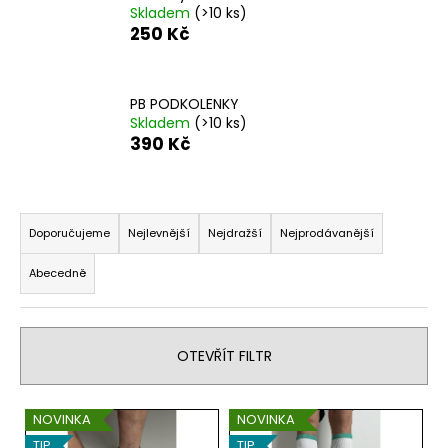
Skladem
(>10 ks)
a
250 Kč
j
í
t
PB PODKOLENKY
Skladem
(>10 ks)
?
390 Kč
Ř
a
HLEDAT
Doporučujeme
Nejlevnější
Nejdražší
Nejprodávanější
z
Abecedně
e
n
D
í
o
OTEVŘÍT FILTR
p
p
o
r
r
V
o
NOVINKA
NOVINKA
u
ý
d
TIP
TIP