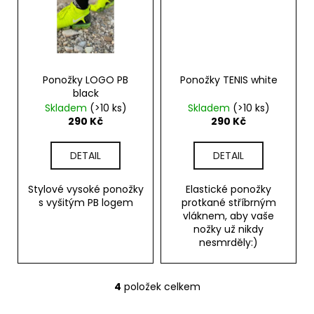
Ponožky LOGO PB
Ponožky TENIS white
black
Skladem
(>10 ks)
Skladem
(>10 ks)
290 Kč
290 Kč
DETAIL
DETAIL
Stylové vysoké ponožky
Elastické ponožky
s vyšitým PB logem
protkané stříbrným
vláknem, aby vaše
nožky už nikdy
nesmrděly:)
4
položek celkem
O
v