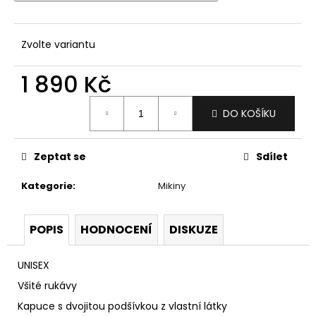
č
u
j
Zvolte variantu
e
m
1 890 Kč
e
Měrná
DO KOŠÍKU
cena:
MX
BRÝLE
PITCHA
FURIOUS
Zeptat se
Sdílet
PODMOL
LIMITED
Kategorie
:
Mikiny
1
590
Kč
POPIS
HODNOCENÍ
DISKUZE
UNISEX
Všité rukávy
Kapuce s dvojitou podšívkou z vlastní látky