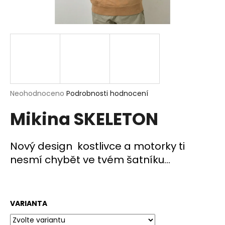
a
j
í
t
?
Průměrné
Neohodnoceno
Podrobnosti hodnocení
hodnocení
Mikina SKELETON
produktu
HLEDAT
je
0,0
z
Nový design kostlivce a motorky ti
5
nesmí chybět ve tvém šatníku...
D
hvězdiček.
o
p
o
r
VARIANTA
u