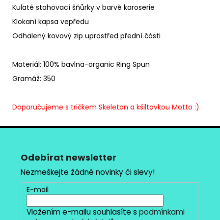
Kulaté stahovací šňůrky v barvě karoserie
Klokaní kapsa vepředu
Odhalený kovový zip uprostřed přední části
Materiál: 100% bavlna-organic Ring Spun
Gramáž: 350
Doporučujeme s tričkem Skeleton a kšiltovkou Motto :)
Z
á
p
Odebírat newsletter
a
Nezmeškejte žádné novinky či slevy!
t
E-mail
í
Vložením e-mailu souhlasíte s
podmínkami