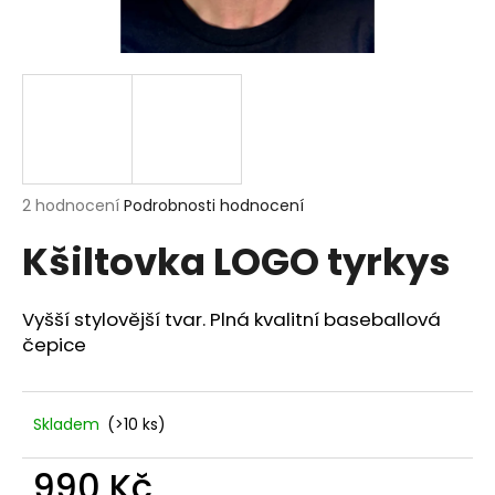
a
j
í
t
?
Průměrné
2 hodnocení
Podrobnosti hodnocení
hodnocení
Kšiltovka LOGO tyrkys
produktu
HLEDAT
je
5,0
z
Vyšší stylovější tvar. Plná kvalitní baseballová
5
čepice
D
hvězdiček.
o
p
o
Skladem
(>10 ks)
r
u
990 Kč