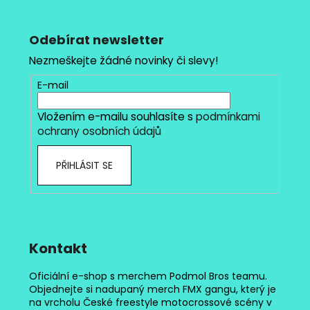
Z
á
p
Odebírat newsletter
a
Nezmeškejte žádné novinky či slevy!
t
E-mail
í
Vložením e-mailu souhlasíte s
podmínkami
ochrany osobních údajů
PŘIHLÁSIT SE
Kontakt
Oficiální e-shop s merchem Podmol Bros teamu.
Objednejte si nadupaný merch FMX gangu, který je
na vrcholu České freestyle motocrossové scény v