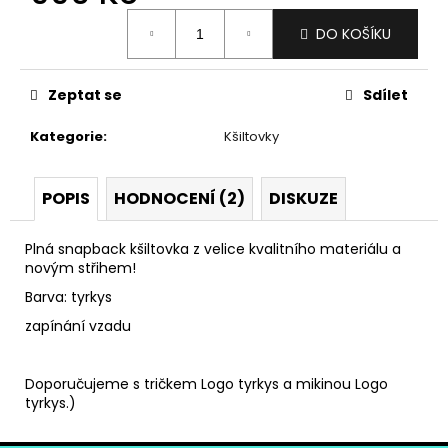
č
Měrná
u
DO KOŠÍKU
cena:
j
e
m
Zeptat se
Sdílet
e
Kategorie
:
Kšiltovky
SLUNEČNÍ
BRÝLE
POPIS
HODNOCENÍ (2)
DISKUZE
PODMOL
LIMITED
BLACK/SILVER
Plná snapback kšiltovka z velice kvalitního materiálu a
890
novým střihem!
Kč
Barva: tyrkys
zapínání vzadu
Doporučujeme s tričkem Logo tyrkys a mikinou Logo
tyrkys.)