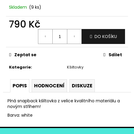
č
u
Skladem
(9 ks)
j
e
790 Kč
m
Měrná
e
DO KOŠÍKU
cena:
TRIKO
Zeptat se
Sdílet
LOGO
TYRKYS
Kategorie
:
Kšiltovky
790
Kč
POPIS
HODNOCENÍ
DISKUZE
Plná snapback kšiltovka z velice kvalitního materiálu a
novým střihem!
Barva: white
Z