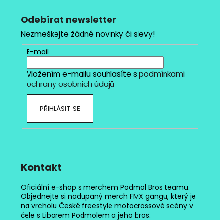
á
p
Odebírat newsletter
a
Nezmeškejte žádné novinky či slevy!
t
E-mail
í
Vložením e-mailu souhlasíte s
podmínkami
ochrany osobních údajů
PŘIHLÁSIT SE
Kontakt
Oficiální e-shop s merchem Podmol Bros teamu.
Objednejte si nadupaný merch FMX gangu, který je
na vrcholu České freestyle motocrossové scény v
čele s Liborem Podmolem a jeho bros.