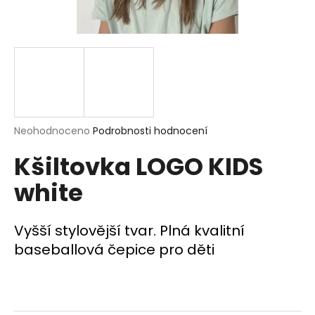
a
j
í
t
?
Průměrné
Neohodnoceno
Podrobnosti hodnocení
hodnocení
Kšiltovka LOGO KIDS
produktu
HLEDAT
je
white
0,0
z
5
D
hvězdiček.
Vyšší stylovější tvar. Plná kvalitní
o
baseballová čepice pro děti
p
o
r
u