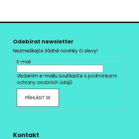
Z
á
p
Odebírat newsletter
a
Nezmeškejte žádné novinky či slevy!
t
E-mail
í
Vložením e-mailu souhlasíte s
podmínkami
ochrany osobních údajů
PŘIHLÁSIT SE
Kontakt