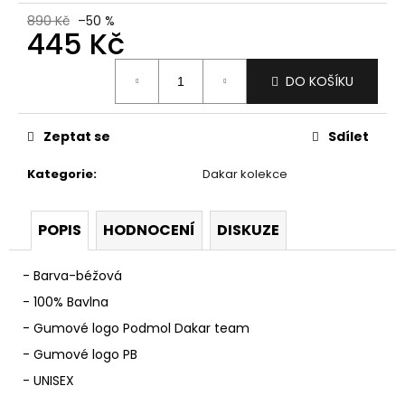
č
u
890 Kč
–50 %
445 Kč
j
e
Měrná
m
DO KOŠÍKU
cena:
e
Zeptat se
Sdílet
JEDNOOKÝ
DAKAR
Kategorie
:
Dakar kolekce
890
Kč
POPIS
HODNOCENÍ
DISKUZE
- Barva-béžová
- 100% Bavlna
- Gumové logo Podmol Dakar team
- Gumové logo PB
- UNISEX