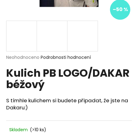
a
–50 %
j
í
t
?
Průměrné
Neohodnoceno
Podrobnosti hodnocení
hodnocení
Kulich PB LOGO/DAKAR
produktu
HLEDAT
je
béžový
0,0
z
5
D
hvězdiček.
S tímhle kulichem si budete připadat, že jste na
o
Dakaru:)
p
o
r
Skladem
(>10 ks)
u