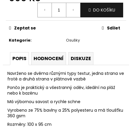
č
Měrná
u
DO KOŠÍKU
cena:
j
e
m
Zeptat se
Sdílet
e
Kategorie
:
Osušky
PONOŽKY
TENIS
POPIS
HODNOCENÍ
DISKUZE
WHITE
290
Kč
Navrženo se dvěma různými typy textur, jedna strana ve
froté a druhá strana v plátnové vazbě
Pončo je praktický a všestranný oděv, ideální na pláž
nebo k bazénu
Má výbornou savost a rychle schne
Vyrobeno ze 75% bavlny a 25% polyesteru a má tloušťku
360 gsm
Rozměry: 100 x 95 cm