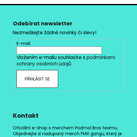
Z
á
p
Odebírat newsletter
a
Nezmeškejte žádné novinky či slevy!
t
E-mail
í
Vložením e-mailu souhlasíte s
podmínkami
ochrany osobních údajů
PŘIHLÁSIT SE
Kontakt
Oficiální e-shop s merchem Podmol Bros teamu.
Objednejte si nadupaný merch FMX gangu, který je