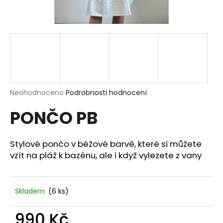
a
j
í
t
?
Průměrné
Neohodnoceno
Podrobnosti hodnocení
hodnocení
PONČO PB
produktu
HLEDAT
je
0,0
z
Stylové pončo v béžové barvě, které si můžete
5
vzít na pláž k bazénu, ale i když vylezete z vany
D
hvězdiček.
o
p
o
Skladem
(6 ks)
r
u
990 Kč