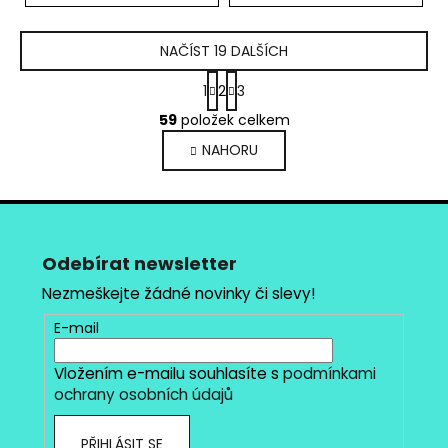
NAČÍST 19 DALŠÍCH
S
1
2
3
t
O
r
59
položek celkem
v
á
NAHORU
l
n
k
á
o
d
Z
v
a
á
á
c
n
í
p
Odebírat newsletter
í
p
a
Nezmeškejte žádné novinky či slevy!
r
t
v
E-mail
í
k
y
Vložením e-mailu souhlasíte s
podmínkami
v
ochrany osobních údajů
ý
p
PŘIHLÁSIT SE