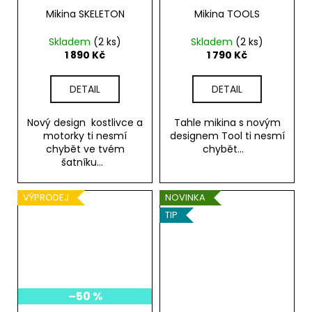
Mikina SKELETON
Mikina TOOLS
Skladem
(2 ks)
Skladem
(2 ks)
1 890 Kč
1 790 Kč
DETAIL
DETAIL
Nový design kostlivce a
Tahle mikina s novým
motorky ti nesmí
designem Tool ti nesmí
chybět ve tvém
chybět...
šatníku...
VÝPRODEJ
NOVINKA
TIP
–50 %