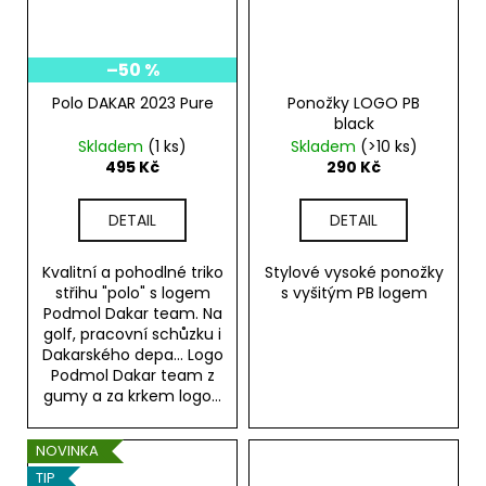
–50 %
Polo DAKAR 2023 Pure
Ponožky LOGO PB
black
Skladem
(1 ks)
Skladem
(>10 ks)
495 Kč
290 Kč
DETAIL
DETAIL
Kvalitní a pohodlné triko
Stylové vysoké ponožky
střihu "polo" s logem
s vyšitým PB logem
Podmol Dakar team. Na
golf, pracovní schůzku i
Dakarského depa... Logo
Podmol Dakar team z
gumy a za krkem logo...
NOVINKA
TIP