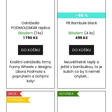
–50 %
Odrážedlo
PB Bambule black
PODMOLDAKAR replica
Skladem
(1 ks)
Skladem
(4 ks)
1 790 Kč
495 Kč
DO KOŠÍKU
DO KOŠÍKU
Kvalitní odrážedlo firmy
Neuvěřitelně teplý a
Funny Wheels v designu
ještě s bambulkou, to je
Libora Podmola s
kulich co by ti neměl
popruhem a tichými
chybět...
koly!
AKCE
NOVINKA
VÝPRODEJ