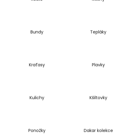
a
j
í
t
Bundy
Tepláky
?
Kraťasy
Plavky
HLEDAT
D
Kulichy
Kšiltovky
o
p
o
r
u
Ponožky
Dakar kolekce