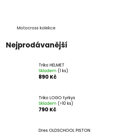
č
u
j
e
m
Motocross kolekce
e
Nejprodávanější
TRIKO
HELMET
890
Triko HELMET
Kč
Skladem
(1 ks)
890 Kč
Triko LOGO tyrkys
Skladem
(>10 ks)
790 Kč
Dres OLDSCHOOL PISTON