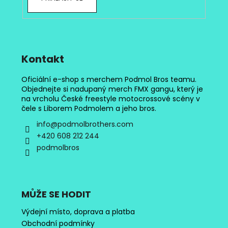
i
s
u
Kontakt
Oficiální e-shop s merchem Podmol Bros teamu.
Objednejte si nadupaný merch FMX gangu, který je
na vrcholu České freestyle motocrossové scény v
čele s Liborem Podmolem a jeho bros.
info
@
podmolbrothers.com
+420 608 212 244
podmolbros
MŮŽE SE HODIT
Výdejní místo, doprava a platba
Obchodní podmínky