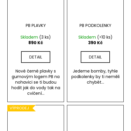
PB PLAVKY
PB PODKOLENKY
Skladem
(3 ks)
Skladem
(>10 ks)
890 Kč
390 Kč
DETAIL
DETAIL
Nové černé plavky s
Jedeme bomby, tyhle
gumovým logem PB na
podkolenky by ti neměli
nohavici se ti budou
chybět...
hodit jak do vody tak na
cvičení...
VÝPRODEJ