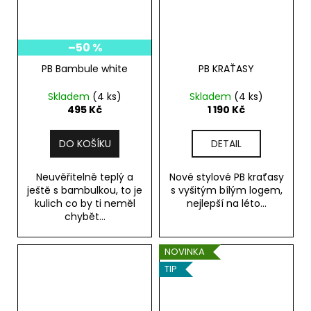
–50 %
PB Bambule white
PB KRAŤASY
Skladem
(4 ks)
Skladem
(4 ks)
495 Kč
1 190 Kč
DO KOŠÍKU
DETAIL
Neuvěřitelně teplý a
Nové stylové PB kraťasy
ještě s bambulkou, to je
s vyšitým bílým logem,
kulich co by ti neměl
nejlepší na léto...
chybět...
NOVINKA
TIP