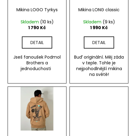
r
o
Mikina LOGO Tyrkys
Mikina LONG classic
d
Skladem
(10 ks)
Skladem
(9 ks)
u
1 790 Kč
1 990 Kč
k
t
DETAIL
DETAIL
ů
Jseš fanoušek Podmol
Buď originální. Měj záda
Brothers a
v teple. Tohle je
jednoduchosti
nejpohodlnější mikina
na světě!