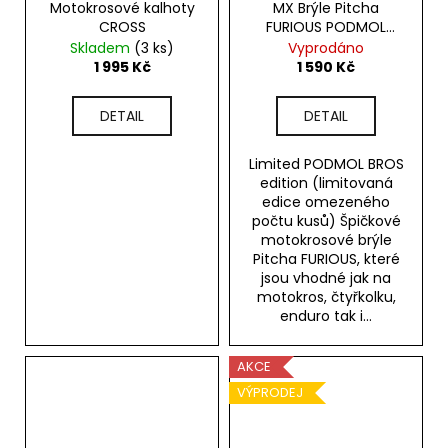
Motokrosové kalhoty
MX Brýle Pitcha
CROSS
FURIOUS PODMOL
limited
Skladem
(3 ks)
Vyprodáno
1 995 Kč
1 590 Kč
DETAIL
DETAIL
Limited PODMOL BROS
edition (limitovaná
edice omezeného
počtu kusů) Špičkové
motokrosové brýle
Pitcha FURIOUS, které
jsou vhodné jak na
motokros, čtyřkolku,
enduro tak i...
AKCE
VÝPRODEJ