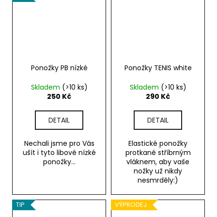
Ponožky PB nízké
Ponožky TENIS white
Skladem
(>10 ks)
Skladem
(>10 ks)
250 Kč
290 Kč
DETAIL
DETAIL
Nechali jsme pro Vás
Elastické ponožky
ušít i tyto libové nízké
protkané stříbrným
ponožky...
vláknem, aby vaše
nožky už nikdy
nesmrděly:)
TIP
VÝPRODEJ