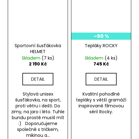
–50 %
Sportovní šusťákovka
Tepláky ROCKY
HELMET
Skladem
(7 ks)
Skladem
(4 ks)
2 190 Kč
745 Kč
DETAIL
DETAIL
Stylová unisex
Kvalitní pohodlné
šusťákovka, na sport,
tepláky s větší gramáží
proti větru i dešti. Do
inspirované filmovou
zimy, na jaro i léto. Tuhle
sérií Rocky.
bundu prostě musíš mít
:) Doporučujeme
společně s tričkem,
mikinou a...