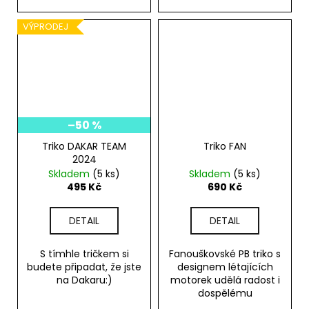
VÝPRODEJ
–50 %
Triko DAKAR TEAM
Triko FAN
2024
Skladem
(5 ks)
Skladem
(5 ks)
495 Kč
690 Kč
DETAIL
DETAIL
S tímhle tričkem si
Fanouškovské PB triko s
budete připadat, že jste
designem létajících
na Dakaru:)
motorek udělá radost i
dospělému